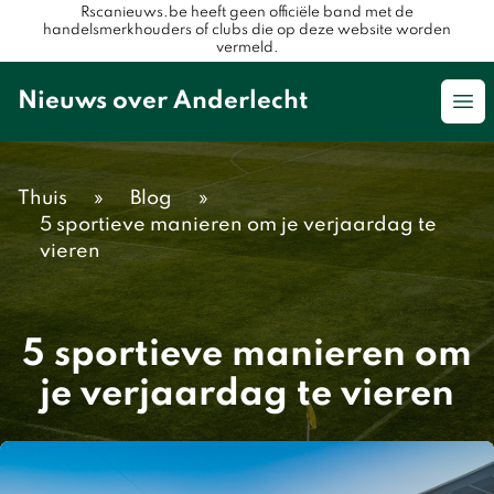
Rscanieuws.be heeft geen officiële band met de
handelsmerkhouders of clubs die op deze website worden
vermeld.
Nieuws over Anderlecht
Op
Thuis
»
Blog
»
5 sportieve manieren om je verjaardag te
vieren
5 sportieve manieren om
je verjaardag te vieren