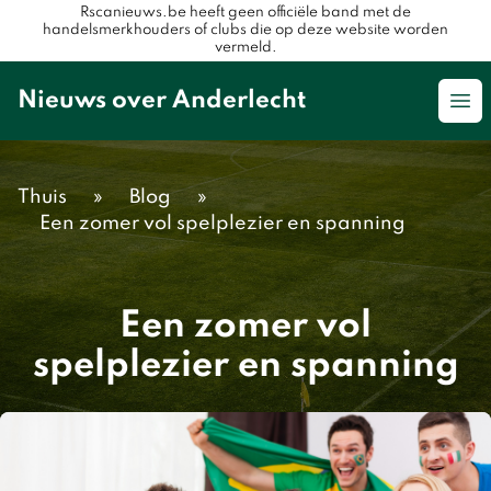
Rscanieuws.be heeft geen officiële band met de
handelsmerkhouders of clubs die op deze website worden
vermeld.
Nieuws over Anderlecht
Op
Thuis
»
Blog
»
Een zomer vol spelplezier en spanning
Een zomer vol
spelplezier en spanning