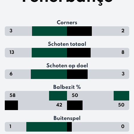
Corners
3
2
Schoten totaal
13
8
Schoten op doel
6
3
Balbezit %
58
50
42
50
Buitenspel
1
0