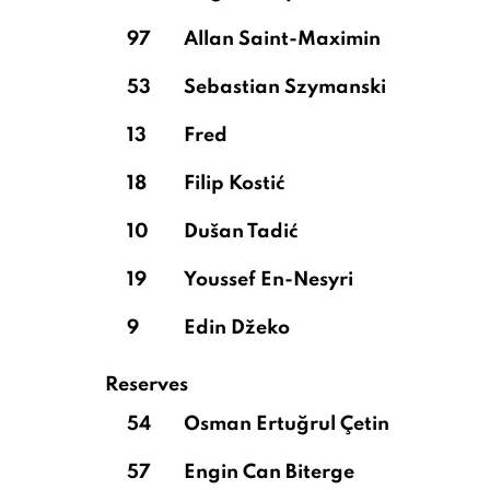
97
Allan Saint-Maximin
53
Sebastian Szymanski
13
Fred
18
Filip Kostić
10
Dušan Tadić
19
Youssef En-Nesyri
9
Edin Džeko
Reserves
54
Osman Ertuğrul Çetin
57
Engin Can Biterge