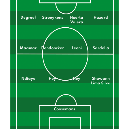
Degreef
Stroeykens
Huerta
Hazard
Valera
Maamar
Dendoncker
Leoni
Sardella
Ndiaye
Hey
Hey
Shawann
Lima Silva
Coosemans