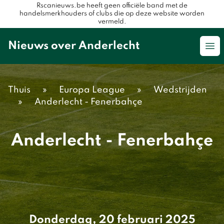
Rscanieuws.be heeft geen officiële band met de
handelsmerkhouders of clubs die op deze website worden
vermeld.
Nieuws over Anderlecht
Op
Thuis
»
Europa League
»
Wedstrijden
»
Anderlecht - Fenerbahçe
Anderlecht - Fenerbahçe
Donderdag, 20 februari 2025