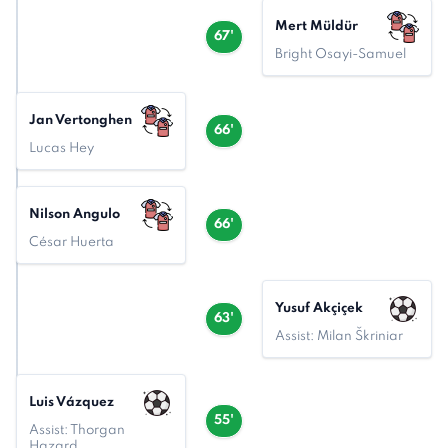
Mert Müldür
67'
Bright Osayi-Samuel
Jan Vertonghen
66'
Lucas Hey
Nilson Angulo
66'
César Huerta
Yusuf Akçiçek
63'
Assist: Milan Škriniar
Luis Vázquez
55'
Assist: Thorgan
Hazard