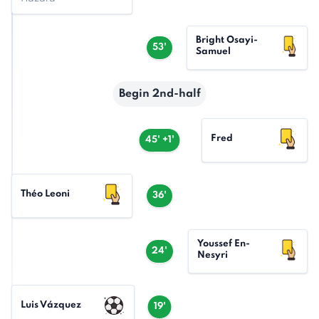
Bright Osayi-
53'
Samuel
Begin 2nd-half
Fred
45' +1'
Théo Leoni
36'
Youssef En-
24'
Nesyri
Luis Vázquez
19'