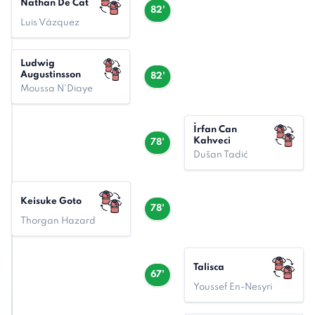
Nathan De Cat
82'
Luis Vázquez
Ludwig
Augustinsson
82'
Moussa N'Diaye
İrfan Can
Kahveci
78'
Dušan Tadić
Keisuke Goto
78'
Thorgan Hazard
Talisca
67'
Youssef En-Nesyri