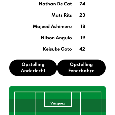
Nathan De Cat
74
Mats Rits
23
Majeed Ashimeru
18
Nilson Angulo
19
Keisuke Goto
42
Opstelling
Opstelling
Anderlecht
Fenerbahçe
Vásquez