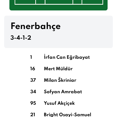
Fenerbahçe
3-4-1-2
1
İrfan Can Eğribayat
16
Mert Müldür
37
Milan Škriniar
34
Sofyan Amrabat
95
Yusuf Akçiçek
21
Bright Osayi-Samuel