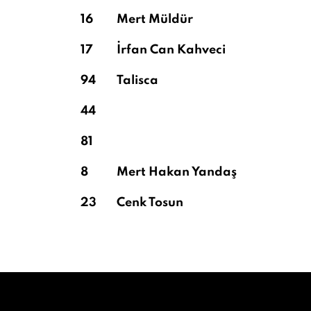
16
Mert Müldür
17
İrfan Can Kahveci
94
Talisca
44
81
8
Mert Hakan Yandaş
23
Cenk Tosun