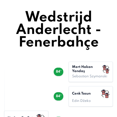
Wedstrijd
Anderlecht -
Fenerbahçe
Mert Hakan
Yandaş
84'
Sebastian Szymanski
Cenk Tosun
84'
Edin Džeko