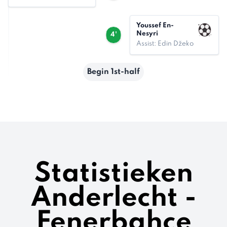
Youssef En-
Nesyri
4'
Assist: Edin Džeko
Begin 1st-half
Statistieken
Anderlecht -
Fenerbahçe