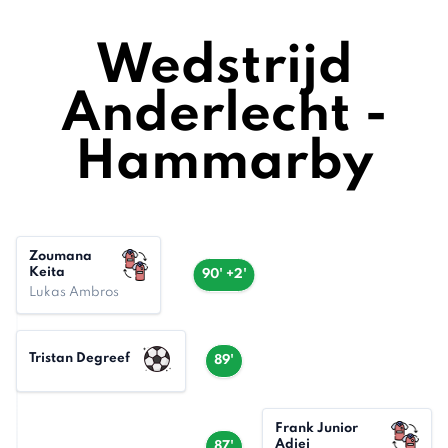
Wedstrijd
Anderlecht -
Hammarby
Zoumana
Keita
90' +2'
Lukas Ambros
Tristan Degreef
89'
Frank Junior
Adjei
87'