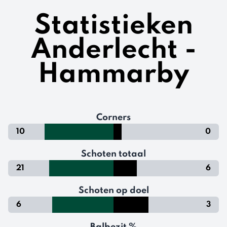
Statistieken
Anderlecht -
Hammarby
Corners
10
0
Schoten totaal
21
6
Schoten op doel
6
3