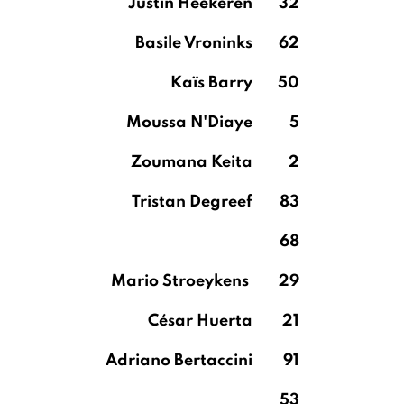
Justin Heekeren
32
Basile Vroninks
62
Kaïs Barry
50
Moussa N'Diaye
5
Zoumana Keita
2
Tristan Degreef
83
68
Mario Stroeykens
29
César Huerta
21
Adriano Bertaccini
91
53