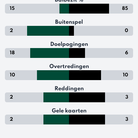
Balbezit %
15
85
Buitenspel
2
0
Doelpogingen
18
6
Overtredingen
10
10
Reddingen
2
3
Gele kaarten
2
3