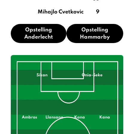
Mihajlo Cvetkovic
9
Opstelling
Opstelling
Anderlecht
Hammarby
Sikan
Onia-Seke
Ambros
Llansana
Kana
Kana