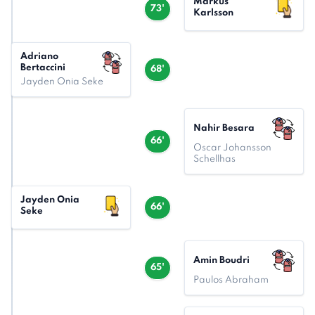
Markus
73'
Karlsson
Adriano
Bertaccini
68'
Jayden Onia Seke
Nahir Besara
66'
Oscar Johansson
Schellhas
Jayden Onia
66'
Seke
Amin Boudri
65'
Paulos Abraham