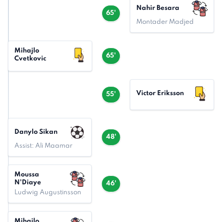
Nahir Besara
65'
Montader Madjed
Mihajlo
65'
Cvetkovic
Victor Eriksson
55'
Danylo Sikan
48'
Assist: Ali Maamar
Moussa
N'Diaye
46'
Ludwig Augustinsson
Mihajlo