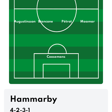
Augustinsson
Biancone
Pétrot
Maamar
Coosemans
Hammarby
4-2-3-1