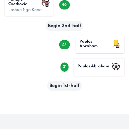
Cvetkovic
46'
Joshua Nga Kana
Begin 2nd-half
Paulos
27'
Abraham
Paulos Abraham
3'
Begin 1st-half