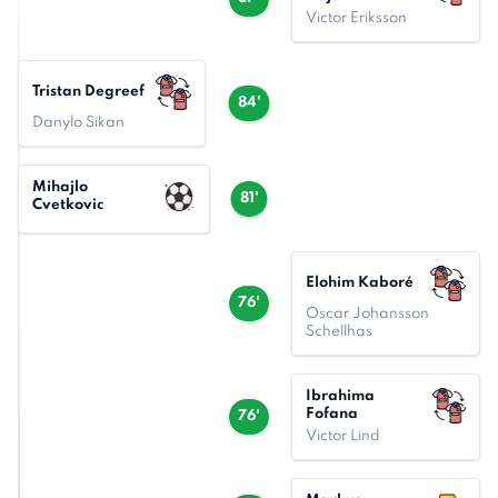
Victor Eriksson
Tristan Degreef
84'
Danylo Sikan
Mihajlo
81'
Cvetkovic
Elohim Kaboré
76'
Oscar Johansson
Schellhas
Ibrahima
Fofana
76'
Victor Lind