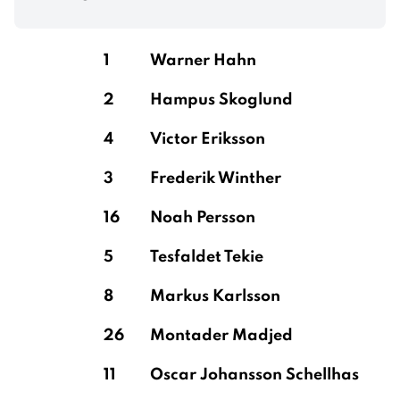
1
Warner Hahn
2
Hampus Skoglund
4
Victor Eriksson
3
Frederik Winther
16
Noah Persson
5
Tesfaldet Tekie
8
Markus Karlsson
26
Montader Madjed
11
Oscar Johansson Schellhas