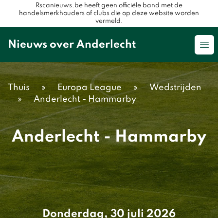
Rscanieuws.be heeft geen officiële band met de
handelsmerkhouders of clubs die op deze website worden
vermeld.
Nieuws over Anderlecht
Op
Thuis
»
Europa League
»
Wedstrijden
»
Anderlecht - Hammarby
Anderlecht - Hammarby
Donderdag, 30 juli 2026