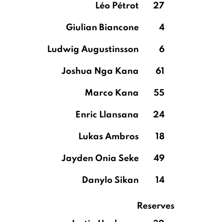
Léo Pétrot
27
Giulian Biancone
4
Ludwig Augustinsson
6
Joshua Nga Kana
61
Marco Kana
55
Enric Llansana
24
Lukas Ambros
18
Jayden Onia Seke
49
Danylo Sikan
14
Reserves