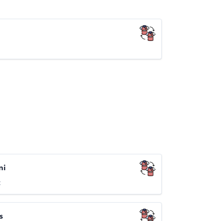
ni
c
ns