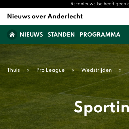
Rscanieuws.be heeft geen o
Nieuws over Anderlecht
NIEUWS
STANDEN
PROGRAMMA
Thuis
»
Pro League
»
Wedstrijden
»
Sportin