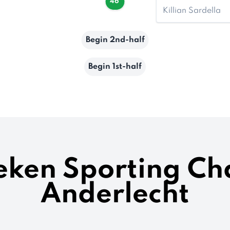
46'
Killian Sardella
Begin 2nd-half
Begin 1st-half
ieken Sporting Cha
Anderlecht