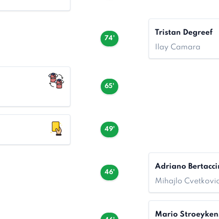
Tristan Degreef
74'
Ilay Camara
65'
49'
Adriano Bertacci
46'
Mihajlo Cvetkovi
Mario Stroeyke