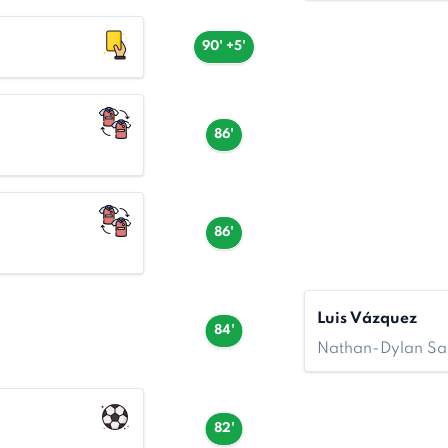
90' +5'
86'
86'
Luis Vázquez
84'
Nathan-Dylan Sa
82'