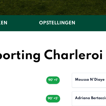
KEN
OPSTELLINGEN
orting Charleroi
Moussa N'Diaye
90' +1'
Adriano Bertacci
90' +5'