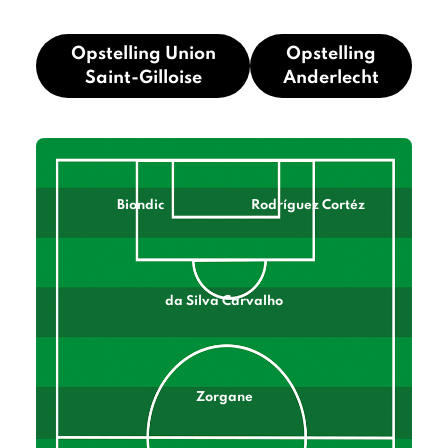
Opstelling Union
Opstelling
Saint-Gilloise
Anderlecht
Biondic
Rodríguez Cortéz
da Silva Carvalho
Zorgane