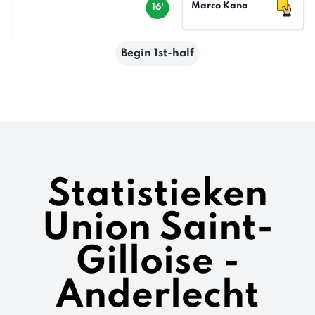
Marco Kana
16'
Begin 1st-half
Statistieken
Union Saint-
Gilloise -
Anderlecht