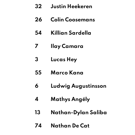
32
Justin Heekeren
26
Colin Coosemans
Scherpen
54
Killian Sardella
7
Ilay Camara
3
Lucas Hey
55
Marco Kana
6
Ludwig Augustinsson
4
Mathys Angély
13
Nathan-Dylan Saliba
74
Nathan De Cat