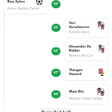
Ross Sykes
59'
Assist: Besfort Zeneli
Yari
Verschaeren
55'
Danylo Sikan
Alexander De
Ridder
55'
Nathan De Cat
Thorgan
47'
Hazard
Mats Rits
46'
Nathan-Dylan Saliba