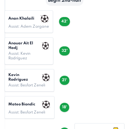
Begin 2nd-half
Anan Khalaili
42'
Assist: Adem Zorgane
Anouar Ait El
Hadj
32'
Assist: Kevin
Rodríguez
Kevin
Rodríguez
21'
Assist: Besfort Zeneli
Mateo Biondic
18'
Assist: Besfort Zeneli