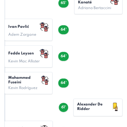
Kanaté
65'
Adriano Bertaccini
Ivan Pavlić
64'
Adem Zorgane
Fedde Leysen
64'
Kevin Mac Allister
Mohammed
Fuseini
64'
Kevin Rodríguez
Alexander De
61'
Ridder