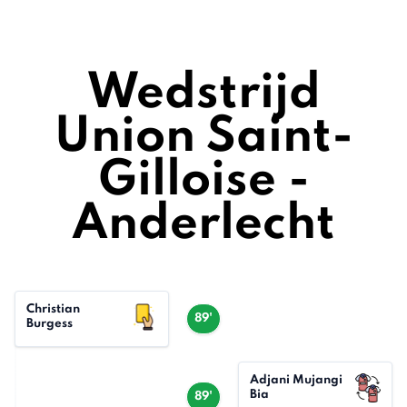
Wedstrijd
Union Saint-
Gilloise -
Anderlecht
Christian
89'
Burgess
Adjani Mujangi
Bia
89'