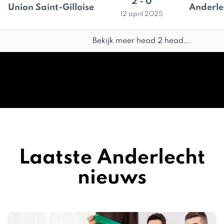
2 - 0
Union Saint-Gilloise
Anderle
12 april 2025
Bekijk meer head 2 head...
Laatste Anderlecht
nieuws