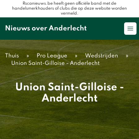
Rscanieuws.be heeft geen officiële band met de
handelsmerkhouders of clubs die op deze website worden
vermeld.
Nieuws over Anderlecht
Op
Thuis
»
Pro League
»
Wedstrijden
»
Union Saint-Gilloise - Anderlecht
Union Saint-Gilloise -
Anderlecht