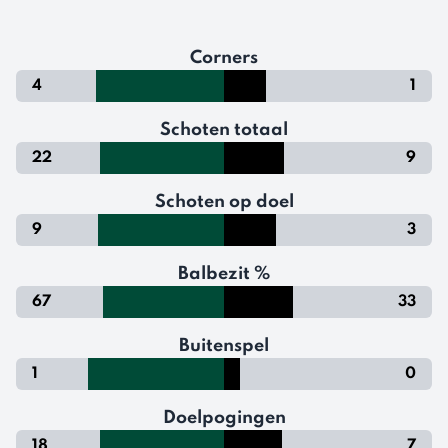
Corners
4
1
Schoten totaal
22
9
Schoten op doel
9
3
Balbezit %
67
33
Buitenspel
1
0
Doelpogingen
18
7