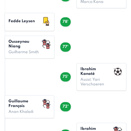
Marco Kana
Fedde Leysen
78'
Ousseynou
Niang
77'
Guilherme Smith
Ibrahim
Kanaté
75'
Assist: Yari
Verschaeren
Guillaume
François
72'
Anan Khalaili
Ibrahim