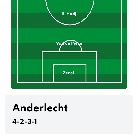
El Hadj
Van de Perre
Zeneli
Khalaili
Anderlecht
4-2-3-1
Sykes
Burgess
Mac Allister