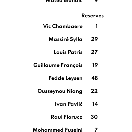
Mateo Biondic
9
Reserves
Vic Chambaere
1
Massiré Sylla
29
Louis Patris
27
Guillaume François
19
Fedde Leysen
48
Ousseynou Niang
22
Ivan Pavlić
14
Raul Florucz
30
Mohammed Fuseini
7